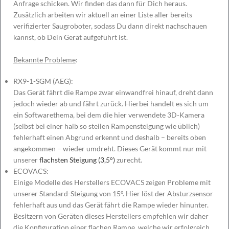
Anfrage schicken. Wir finden das dann für Dich heraus.
Zusätzlich arbeiten wir aktuell an einer Liste aller bereits
verifizierter Saugroboter, sodass Du dann direkt nachschauen
kannst, ob Dein Gerät aufgeführt ist.
Bekannte Probleme
:
RX9-1-SGM (AEG):
Das Gerät fährt die Rampe zwar einwandfrei hinauf, dreht dann
jedoch wieder ab und fährt zurück. Hierbei handelt es sich um
ein Softwarethema, bei dem die hier verwendete 3D-Kamera
(selbst bei einer halb so steilen Rampensteigung wie üblich)
fehlerhaft einen Abgrund erkennt und deshalb – bereits oben
angekommen – wieder umdreht. Dieses Gerät kommt nur mit
unserer
flachsten Steigung (3,5°)
zurecht.
ECOVACS:
Einige Modelle des Herstellers ECOVACS zeigen Probleme mit
unserer Standard-Steigung von 15°. Hier löst der Absturzsensor
fehlerhaft aus und das Gerät fährt die Rampe wieder hinunter.
Besitzern von Geräten dieses Herstellers empfehlen wir daher
die Konfiguration einer flachen Rampe, welche wir erfolgreich