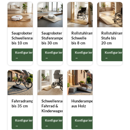
Saugroboter
Saugroboter
Rollstuhlrampe
Rollstuhlrampe
Schwellenrampe
Stufenrampe
Schwelle
Stufe bis
bis 10 cm
bis 30 cm
bis 8 cm
20 cm
Konfigurieren
Konfigurieren
Konfigurieren
Konfigurieren
→
→
→
→
Fahrradrampe
Schwellenrampe
Hunderampe
bis 35 cm
Fahrrad &
aus Holz
Kinderwagen
Konfigurieren
Konfigurieren
Konfigurieren
→
→
→