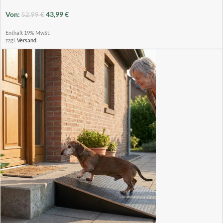
Von:
43,99
€
52,99
€
Enthält 19% MwSt.
zzgl.
Versand